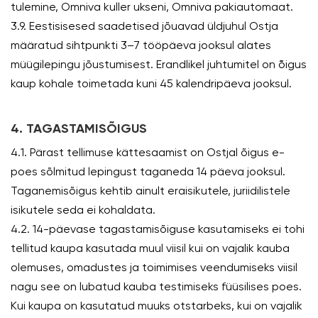
tulemine, Omniva kuller ukseni, Omniva pakiautomaat.
3.9. Eestisisesed saadetised jõuavad üldjuhul Ostja
määratud sihtpunkti 3–7 tööpäeva jooksul alates
müügilepingu jõustumisest. Erandlikel juhtumitel on õ̃igus
kaup kohale toimetada kuni 45 kalendripäeva jooksul.
4. TAGASTAMISÕIGUS
4.1. Pärast tellimuse kättesaamist on Ostjal õigus e-
poes sõlmitud lepingust taganeda 14 päeva jooksul.
Taganemisõigus kehtib ainult eraisikutele, juriidilistele
isikutele seda ei kohaldata.
4.2. 14-päevase tagastamisõiguse kasutamiseks ei tohi
tellitud kaupa kasutada muul viisil kui on vajalik kauba
olemuses, omadustes ja toimimises veendumiseks viisil
nagu see on lubatud kauba testimiseks füüsilises poes.
Kui kaupa on kasutatud muuks otstarbeks, kui on vajalik