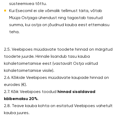
süsteemivea tõttu.
Kui Esecomil ei ole võimalik tellimust täita, võtab
Müüja Ostjaga ühendust ning tagastab tasutud
summa, kui ostja on jõudnud kauba eest ettemaksu
teha.
2.5. Veebipoes müüdavate toodete hinnad on märgitud
toodete juurde. Hinnale lisandub tasu kauba
kohaletoimetamise eest (vastavalt Ostja valitud
kohaletoimetamise viisile).
2.6. Kõikide Veebipoes müüdavate kaupade hinnad on
eurodes (€).
2.7. Kõik Veebipoes toodud
hinnad sisaldavad
käibemaksu 20%
.
2.8. Teave kauba kohta on esitatud Veebipoes vahetult
kauba juures.