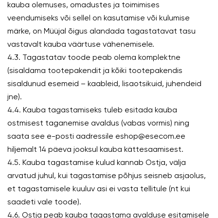
kauba olemuses, omadustes ja toimimises
veendumiseks või sellel on kasutamise või kulumise
märke, on Müüjal õigus alandada tagastatavat tasu
vastavalt kauba väärtuse vähenemisele.
4.3. Tagastatav toode peab olema komplektne
(sisaldama tootepakendit ja kõiki tootepakendis
sisaldunud esemeid – kaableid, lisaotsikuid, juhendeid
jne).
4.4. Kauba tagastamiseks tuleb esitada kauba
ostmisest taganemise avaldus (vabas vormis) ning
saata see e-posti aadressile eshop@esecom.ee
hiljemalt 14 päeva jooksul kauba kättesaamisest.
4.5. Kauba tagastamise kulud kannab Ostja, välja
arvatud juhul, kui tagastamise põhjus seisneb asjaolus,
et tagastamisele kuuluv asi ei vasta tellitule (nt kui
saadeti vale toode).
4.6. Ostja peab kauba tagastama avalduse esitamisele