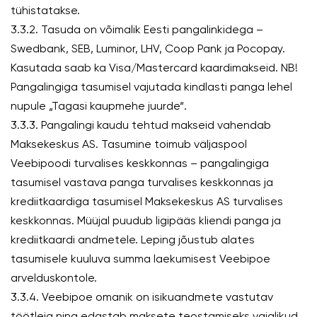
tühistatakse.
3.3.2. Tasuda on võimalik Eesti pangalinkidega –
Swedbank, SEB, Luminor, LHV, Coop Pank ja Pocopay.
Kasutada saab ka Visa/Mastercard kaardimakseid. NB!
Pangalingiga tasumisel vajutada kindlasti panga lehel
nupule „Tagasi kaupmehe juurde“.
3.3.3. Pangalingi kaudu tehtud makseid vahendab
Maksekeskus AS. Tasumine toimub väljaspool
Veebipoodi turvalises keskkonnas – pangalingiga
tasumisel vastava panga turvalises keskkonnas ja
krediitkaardiga tasumisel Maksekeskus AS turvalises
keskkonnas. Müüjal puudub ligipääs kliendi panga ja
krediitkaardi andmetele. Leping jõustub alates
tasumisele kuuluva summa laekumisest Veebipoe
arvelduskontole.
3.3.4. Veebipoe omanik on isikuandmete vastutav
töötleja ning edastab maksete teostamiseks vajalikud