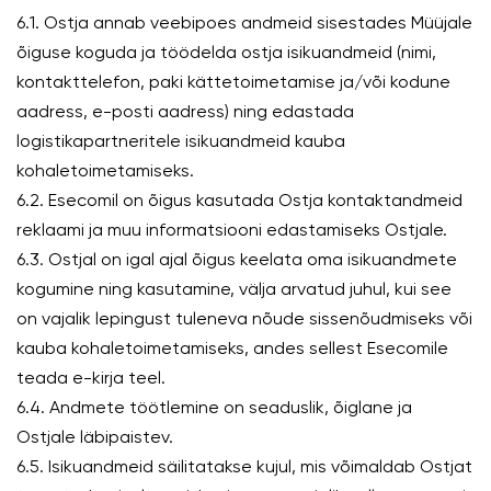
6.1. Ostja annab veebipoes andmeid sisestades Müüjale
õiguse koguda ja töödelda ostja isikuandmeid (nimi,
kontakttelefon, paki kättetoimetamise ja/või kodune
aadress, e-posti aadress) ning edastada
logistikapartneritele isikuandmeid kauba
kohaletoimetamiseks.
6.2. Esecomil on õigus kasutada Ostja kontaktandmeid
reklaami ja muu informatsiooni edastamiseks Ostjale.
6.3. Ostjal on igal ajal õigus keelata oma isikuandmete
kogumine ning kasutamine, välja arvatud juhul, kui see
on vajalik lepingust tuleneva nõude sissenõudmiseks või
kauba kohaletoimetamiseks, andes sellest Esecomile
teada e-kirja teel.
6.4. Andmete töötlemine on seaduslik, õiglane ja
Ostjale läbipaistev.
6.5. Isikuandmeid säilitatakse kujul, mis võimaldab Ostjat