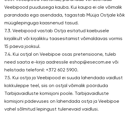
Veebipood puudusega kauba. Kui kaupa ei ole võimalik
parandada ega asendada, tagastab Müüja Ostjale kõik
müügilepinguga kaasnenud tasud.
7.3. Veebipood vastab Ostja esitatud kaebusele
kirjalikult või kirjalikku taasesitamist võimaldavas vormis
15 päeva jooksul.
7.4. Kui ostjal on Veebipoe osas pretensioone, tuleb
need saata e-kirja aadressile eshop@esecom.ee või
helistada telefonil: +372 602 5900.
7.5. Kui ostja ja Veebipood ei suuda lahendada vaidlust
kokkuleppe teel, siis on ostjal võimalik pöörduda
Tarbijavaidluste komisjoni poole. Tarbijavaidluste
komisjoni pädevuses on lahendada ostja ja Veebipoe
vahel sõlmitud lepingust tulenevaid vaidlusi.