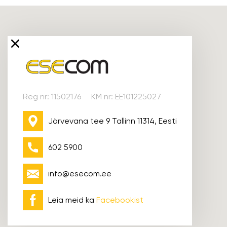
Reg nr: 11502176
KM nr: EE101225027
Järvevana tee 9 Tallinn 11314, Eesti
602 5900
info@esecom.ee
Leia meid ka
Facebookist