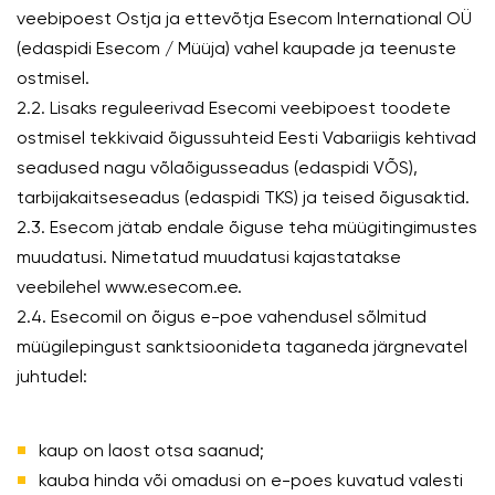
veebipoest Ostja ja ettevõtja Esecom International OÜ
(edaspidi Esecom / Müüja) vahel kaupade ja teenuste
ostmisel.
2.2. Lisaks reguleerivad Esecomi veebipoest toodete
ostmisel tekkivaid õigussuhteid Eesti Vabariigis kehtivad
seadused nagu võlaõigusseadus (edaspidi VÕS),
tarbijakaitseseadus (edaspidi TKS) ja teised õigusaktid.
2.3. Esecom jätab endale õiguse teha müügitingimustes
muudatusi. Nimetatud muudatusi kajastatakse
veebilehel www.esecom.ee.
2.4. Esecomil on õigus e-poe vahendusel sõlmitud
müügilepingust sanktsioonideta taganeda järgnevatel
juhtudel:
kaup on laost otsa saanud;
kauba hinda või omadusi on e-poes kuvatud valesti