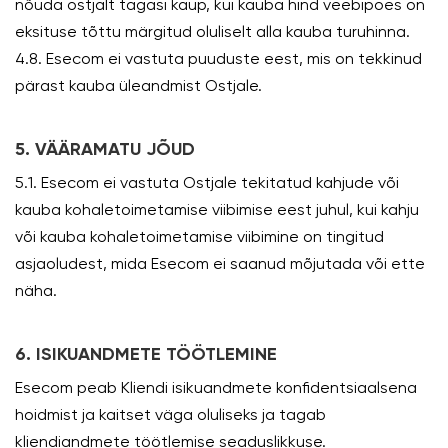
nõuda ostjalt tagasi kaup, kui kauba hind veebipoes on
eksituse tõttu märgitud oluliselt alla kauba turuhinna.
4.8. Esecom ei vastuta puuduste eest, mis on tekkinud
pärast kauba üleandmist Ostjale.
5. VÄÄRAMATU JÕUD
5.1. Esecom ei vastuta Ostjale tekitatud kahjude või
kauba kohaletoimetamise viibimise eest juhul, kui kahju
või kauba kohaletoimetamise viibimine on tingitud
asjaoludest, mida Esecom ei saanud mõjutada või ette
näha.
6. ISIKUANDMETE TÖÖTLEMINE
Esecom peab Kliendi isikuandmete konfidentsiaalsena
hoidmist ja kaitset väga oluliseks ja tagab
kliendiandmete töötlemise seaduslikkuse.