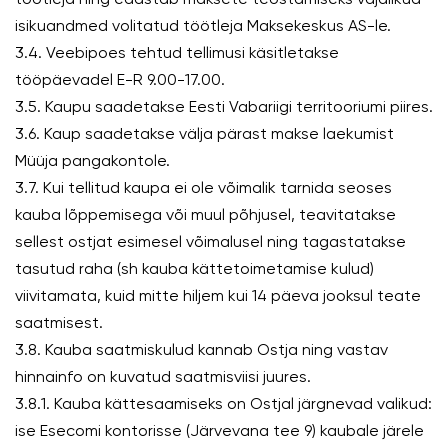
isikuandmed volitatud töötleja Maksekeskus AS-le.
3.4. Veebipoes tehtud tellimusi käsitletakse
tööpäevadel E-R 9.00-17.00.
3.5. Kaupu saadetakse Eesti Vabariigi territooriumi piires.
3.6. Kaup saadetakse välja pärast makse laekumist
Müüja pangakontole.
3.7. Kui tellitud kaupa ei ole võimalik tarnida seoses
kauba lõppemisega või muul põhjusel, teavitatakse
sellest ostjat esimesel võimalusel ning tagastatakse
tasutud raha (sh kauba kättetoimetamise kulud)
viivitamata, kuid mitte hiljem kui 14 päeva jooksul teate
saatmisest.
3.8. Kauba saatmiskulud kannab Ostja ning vastav
hinnainfo on kuvatud saatmisviisi juures.
3.8.1. Kauba kättesaamiseks on Ostjal järgnevad valikud:
ise Esecomi kontorisse (Järvevana tee 9) kaubale järele