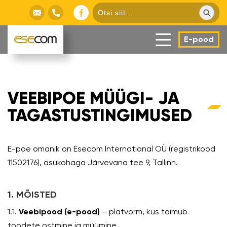
Search Butto
Search
for:
E-pood
VEEBIPOE MÜÜGI- JA
TAGASTUSTINGIMUSED
E-poe omanik on Esecom International OÜ (registrikood
11502176), asukohaga Järvevana tee 9, Tallinn.
1. MÕISTED
1.1.
Veebipood (e-pood)
– platvorm, kus toimub
toodete ostmine ja müümine.