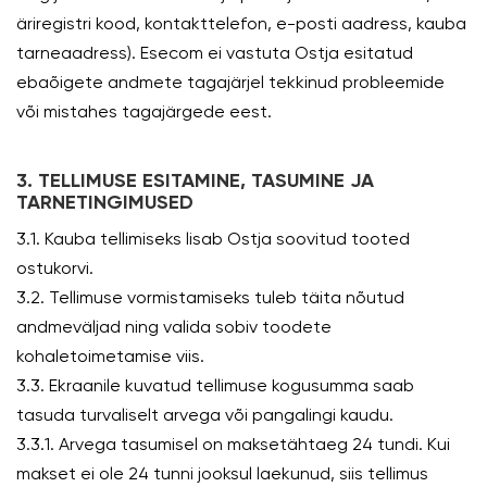
äriregistri kood, kontakttelefon, e-posti aadress, kauba
tarneaadress). Esecom ei vastuta Ostja esitatud
ebaõigete andmete tagajärjel tekkinud probleemide
või mistahes tagajärgede eest.
3. TELLIMUSE ESITAMINE, TASUMINE JA
TARNETINGIMUSED
3.1. Kauba tellimiseks lisab Ostja soovitud tooted
ostukorvi.
3.2. Tellimuse vormistamiseks tuleb täita nõutud
andmeväljad ning valida sobiv toodete
kohaletoimetamise viis.
3.3. Ekraanile kuvatud tellimuse kogusumma saab
tasuda turvaliselt arvega või pangalingi kaudu.
3.3.1. Arvega tasumisel on maksetähtaeg 24 tundi. Kui
makset ei ole 24 tunni jooksul laekunud, siis tellimus