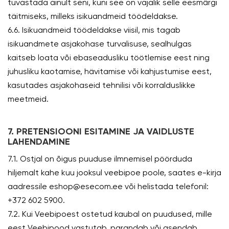
tuvastada ainult seni, kuni see on vajalik selle eesmärgi
täitmiseks, milleks isikuandmeid töödeldakse.
6.6. Isikuandmeid töödeldakse viisil, mis tagab
isikuandmete asjakohase turvalisuse, sealhulgas
kaitseb loata või ebaseadusliku töötlemise eest ning
juhusliku kaotamise, hävitamise või kahjustumise eest,
kasutades asjakohaseid tehnilisi või korralduslikke
meetmeid.
7. PRETENSIOONI ESITAMINE JA VAIDLUSTE
LAHENDAMINE
7.1. Ostjal on õigus puuduse ilmnemisel pöörduda
hiljemalt kahe kuu jooksul veebipoe poole, saates e-kirja
aadressile eshop@esecom.ee või helistada telefonil:
+372 602 5900.
7.2. Kui Veebipoest ostetud kaubal on puudused, mille
eest Veebipood vastutab, parandab või asendab