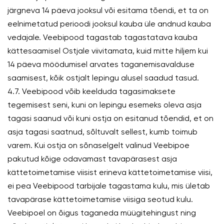
järgneva 14 päeva jooksul või esitama tõendi, et ta on
eelnimetatud perioodi jooksul kauba üle andnud kauba
vedajale. Veebipood tagastab tagastatava kauba
kättesaamisel Ostjale viivitamata, kuid mitte hiljem kui
14 päeva möödumisel arvates taganemisavalduse
saamisest, kõik ostjalt lepingu alusel saadud tasud.
4.7. Veebipood võib keelduda tagasimaksete
tegemisest seni, kuni on lepingu esemeks oleva asja
tagasi saanud või kuni ostja on esitanud tõendid, et on
asja tagasi saatnud, sõltuvalt sellest, kumb toimub
varem. Kui ostja on sõnaselgelt valinud Veebipoe
pakutud kõige odavamast tavapärasest asja
kättetoimetamise viisist erineva kättetoimetamise viisi,
ei pea Veebipood tarbijale tagastama kulu, mis ületab
tavapärase kättetoimetamise viisiga seotud kulu.
Veebipoel on õigus taganeda müügitehingust ning