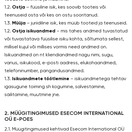
1.2.
Ostja
– füüsiline isik, kes soovib tooteis või
teenuseid osta või kes on ostu sooritanud.
1.3.
Müüja
– juriidiline isik, kes müüb tooteid ja teenuseid.
1.2.
Ostja isikuandmed
– mis tahes andmed tuvastatud
või tuvastatava füüsilise isiku kohta, sõltumata sellest,
millisel kujul või millises vormis need andmed on.
Isikuandmed on nt kliendiandmed nagu nimi, sugu,
vanus, isikukood, e-posti aadress, elukohaandmed,
telefoninumber, pangandusandmed.
1.3.
Isikuandmete töötlemine
– isikuandmetega tehtav
igasugune toiming sh kogumine, salvestamine,
säilitamine, muutmine jne.
2. MÜÜGITINGIMUSED ESECOM INTERNATIONAL
OÜ E-POES
2.1. Müügitingimused kehtivad Esecom International OÜ