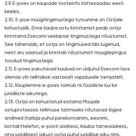
2.9. E-poes on kaupade tooteinfo kättesaadav eesti
keeles.
2.10. E-poe müügitingimustega tutvumine on Ostjale
kohustuslik. Enne kauba ostu kinnitamist peab ostja
kinnitama Esecomi veebipoe tingimustega nõustumist.
See tähendab, et ostja on tingimused läbi lugenud,
neist aru saanud ja kinnitab nõustumist müügilepingus
toodud tingimustega
2.11. E-poes pakutavad kaubad on üldjuhul Esecomi laos
olemas või tellitakse vastavalt vajadusele tarnijatelt.
2.12. Kauplemine e-poes toimub nii füüsiliste kui ka
juriidiliste isikutega.
2.13. Ostja on kohustatud esitama Müüjale
ostuprotsessis tellimuse täitmiseks nõutavad õiged
andmed (tarbija puhul perekonnanimi, eesnimi,
kontakttelefon, e-posti aadress, kauba tarneaadress,
ning juriidilisest isikust ostja puhul juriidilise isiku nimi,